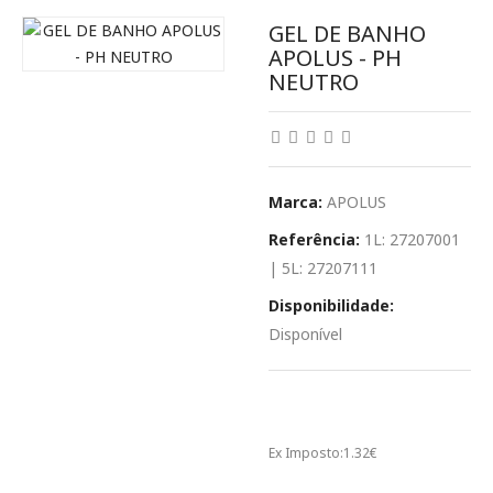
GEL DE BANHO
APOLUS - PH
NEUTRO
Marca:
APOLUS
Referência:
1L: 27207001
| 5L: 27207111
Disponibilidade:
Disponível
1.62€
Ex Imposto:
1.32€