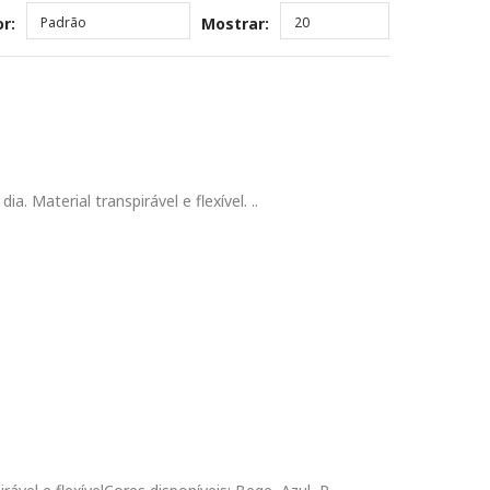
r:
Padrão
Mostrar:
20
ia. Material transpirável e flexível. ..