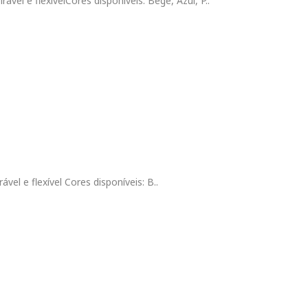
rável e flexívelCores disponíveis: Bege, Azul, P..
ável e flexível Cores disponíveis: B..