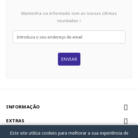
Mantenha-se informado com as nossas últimas
novidades !
ENVIAR
INFORMAÇÃO
EXTRAS
Este site utiliza cookies para melhorar a sua experiência de
MINHA CONTA