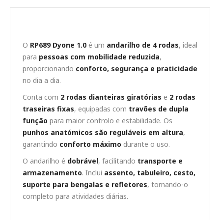
Andarilho 4 Rodas RP689 Dyone 1.0
O
RP689 Dyone 1.0
é um
andarilho de 4 rodas
, ideal
para
pessoas com mobilidade reduzida
,
proporcionando
conforto, segurança e praticidade
no dia a dia.
Conta com
2 rodas dianteiras giratórias
e
2 rodas
traseiras fixas
, equipadas com
travões de dupla
função
para maior controlo e estabilidade. Os
punhos anatómicos são reguláveis em altura
,
garantindo
conforto máximo
durante o uso.
O andarilho é
dobrável
, facilitando
transporte e
armazenamento
. Inclui
assento, tabuleiro, cesto,
suporte para bengalas e refletores
, tornando-o
completo para atividades diárias.