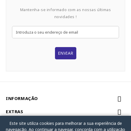
Mantenha-se informado com as nossas últimas
novidades !
ENVIAR
INFORMAÇÃO
EXTRAS
Este site utiliza cookies para melhorar a sua experiência de
MINHA CONTA
navegação. Ao continuar a navegar, concorda com a utilização