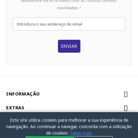
Mantenha-se informado com as nossas últimas
novidades !
ENVIAR
INFORMAÇÃO
EXTRAS
Este site utiliza cookies para melhorar a sua experiência de
MINHA CONTA
navegação. Ao continuar a navegar, concorda com a utilização
de cookies.
Saber mais
Powered By Ortopedia Popular © 2026