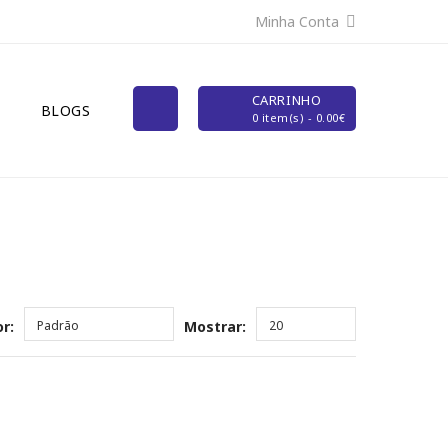
Minha Conta
CARRINHO
BLOGS
0 item(s) - 0.00€
r:
Padrão
Mostrar:
20