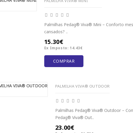
PALMILHA VIVA® MINI
Palmilhas Pedag® Viva® Mini – Conforto me
cansados? ..
15.30€
Ex Imposto: 14.43€
COMPRAR
PALMILHA VIVA® OUTDOOR
Palmilhas Pedag® Viva® Outdoor – Conf
Pedag® Viva® Out..
23.00€