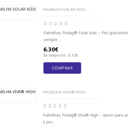
PALMILHA SOLAR KIDS
Palmilhas Pedag® Solar Kids – Pés quentinho
sempre ..
6.30€
Ex Imposto: 5.12€
COMPRAR
PALMILHA VIVA® HIGH
Palmilhas Pedag® Viva® High – Apoio para arc
e pro..